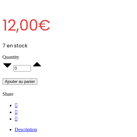
12,00
€
7 en stock
Quantity
100
Sacs
Bretelle
50µ
Ajouter au panier
26x45cm
quantity
Share
Description