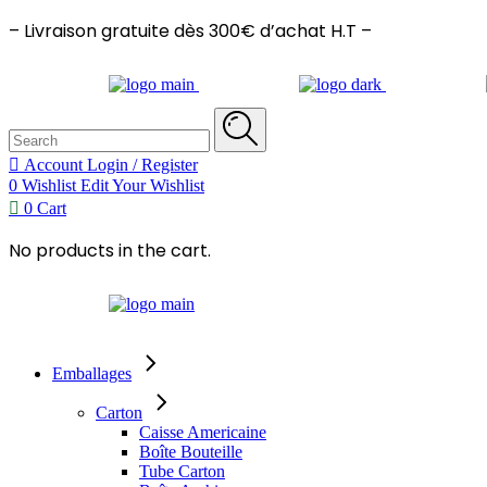
– Livraison gratuite dès 300€ d’achat H.T –
Search
for:
Account
Login / Register
0
Wishlist
Edit Your Wishlist
0
Cart
No products in the cart.
Emballages
Carton
Caisse Americaine
Boîte Bouteille
Tube Carton