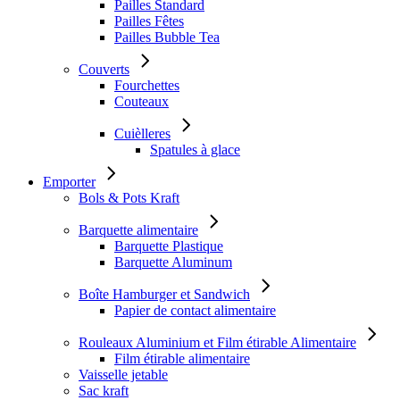
Pailles Standard
Pailles Fêtes
Pailles Bubble Tea
Couverts
Fourchettes
Couteaux
Cuièlleres
Spatules à glace
Emporter
Bols & Pots Kraft
Barquette alimentaire
Barquette Plastique
Barquette Aluminum
Boîte Hamburger et Sandwich
Papier de contact alimentaire
Rouleaux Aluminium et Film étirable Alimentaire
Film étirable alimentaire
Vaisselle jetable
Sac kraft