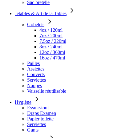
Sac bretelle
Jetables & Art de la Tables
Gobelets
4oz / 120ml
7oz / 200ml
7.5oz / 220ml
8oz / 240ml
12oz / 360ml
16oz / 470ml
Pailles
Assiettes
Couverts
Serviettes
Nappes
Vaisselle réutilisable
Hygiène
Essuie-tout
Draps Examen
Papier toilette
Serviettes
Gants