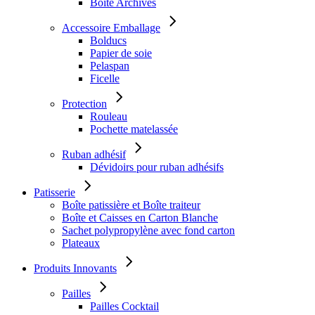
Boîte Archives
Accessoire Emballage
Bolducs
Papier de soie
Pelaspan
Ficelle
Protection
Rouleau
Pochette matelassée
Ruban adhésif
Dévidoirs pour ruban adhésifs
Patisserie
Boîte patissière et Boîte traiteur
Boîte et Caisses en Carton Blanche
Sachet polypropylène avec fond carton
Plateaux
Produits Innovants
Pailles
Pailles Cocktail