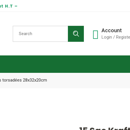
t H.T –
Search
Account
for:
Login / Registe
es torsadées 28x32x20cm