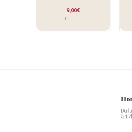
9,00
€
Hor
Du l
à 17