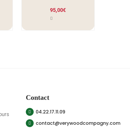
95,00
€
Contact
04.22.17.11.09
ours
contact@verywoodcompagny.com