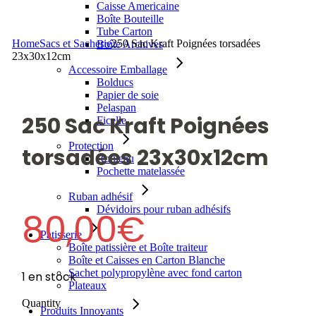
Caisse Americaine
Boîte Bouteille
Tube Carton
Home
Sacs et Sacherie
250 Sac Kraft Poignées torsadées
Boîte Archives
23x30x12cm
Accessoire Emballage
Bolducs
Papier de soie
Pelaspan
250 Sac Kraft Poignées
Ficelle
Protection
torsadées 23x30x12cm
Rouleau
Pochette matelassée
Ruban adhésif
Dévidoirs pour ruban adhésifs
80,00
€
Patisserie
Boîte patissière et Boîte traiteur
Boîte et Caisses en Carton Blanche
Sachet polypropylène avec fond carton
1 en stock
Plateaux
Quantity
Produits Innovants
250