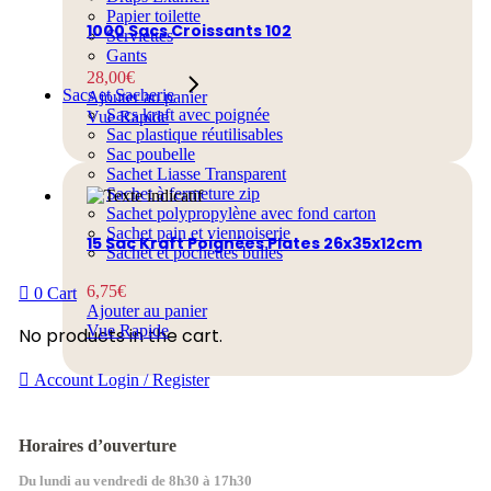
Papier toilette
1000 Sacs Croissants 102
Serviettes
Gants
28,00
€
Sacs et Sacherie
Ajouter au panier
Sacs kraft avec poignée
Vue Rapide
Sac plastique réutilisables
Sac poubelle
Sachet Liasse Transparent
Sachet à fermeture zip
Sachet polypropylène avec fond carton
Sachet pain et viennoiserie
15 Sac Kraft Poignées Plates 26x35x12cm
Sachet et pochettes bulles
6,75
€
0
Cart
Ajouter au panier
Vue Rapide
No products in the cart.
Account
Login / Register
Horaires d’ouverture
Du lundi au vendredi de 8h30 à 17h30