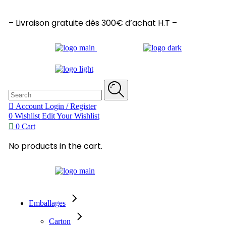
– Livraison gratuite dès 300€ d’achat H.T –
Search
for:
Account
Login / Register
0
Wishlist
Edit Your Wishlist
0
Cart
No products in the cart.
Emballages
Carton