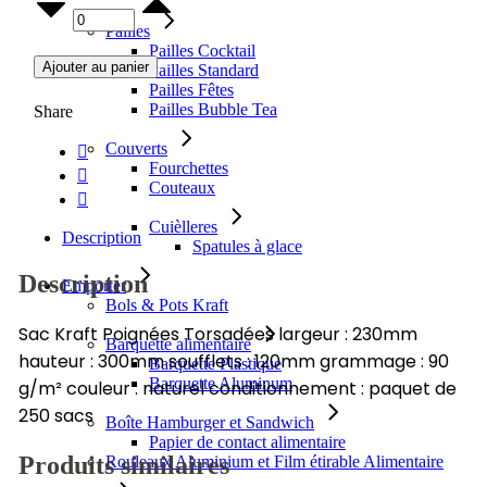
Sac
Pailles
Kraft
Pailles Cocktail
Poignées
Ajouter au panier
Pailles Standard
torsadées
Pailles Fêtes
23x30x12cm
Pailles Bubble Tea
Share
quantity
Couverts
Fourchettes
Couteaux
Cuièlleres
Description
Spatules à glace
Description
Emporter
Bols & Pots Kraft
Sac Kraft Poignées Torsadées largeur : 230mm
Barquette alimentaire
hauteur : 300mm soufflets : 120mm grammage : 90
Barquette Plastique
Barquette Aluminum
g/m² couleur : naturel conditionnement : paquet de
250 sacs
Boîte Hamburger et Sandwich
Papier de contact alimentaire
Produits similaires
Rouleaux Aluminium et Film étirable Alimentaire