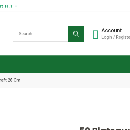
t H.T –
Search
Account
for:
Login / Registe
Kraft 28 Cm