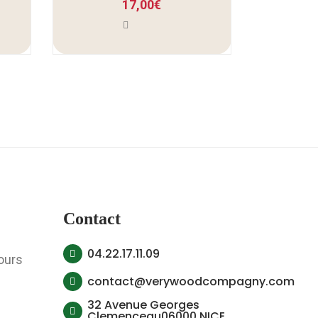
17,00
€
Contact
04.22.17.11.09
ours
contact@verywoodcompagny.com
32 Avenue Georges
Clemenceau06000 NICE