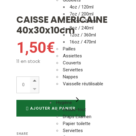
Gobelets
4oz / 120ml
7oz / 200ml
CAISSE AMERICAINE
7.5oz / 220ml
40x30x10cm
8oz / 240ml
12oz / 360ml
1,50
€
16oz / 470ml
Pailles
Assiettes
11 en stock
Couverts
Serviettes
Nappes
CAISSE AMERICAINE 40x30x10cm quantity
Vaisselle réutilisable
Hygiène
AJOUTER AU PANIER
Essuie-tout
Draps Examen
Papier toilette
Serviettes
SHARE