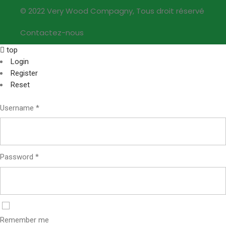
© 2022 Very Wood Compagny, Tous droit réservé
Contactez-nous
top
Login
Register
Reset
Username
*
Password
*
Remember me