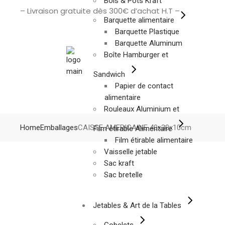
Bols & Pots Kraft
– Livraison gratuite dès 300€ d’achat H.T –
Barquette alimentaire
Barquette Plastique
Barquette Aluminum
Boîte Hamburger et
Sandwich
Papier de contact
alimentaire
Rouleaux Aluminium et
Home
Emballages
CAISSE AMERICAINE 40x30x10cm
Film étirable Alimentaire
Film étirable alimentaire
Vaisselle jetable
Sac kraft
Sac bretelle
Jetables & Art de la Tables