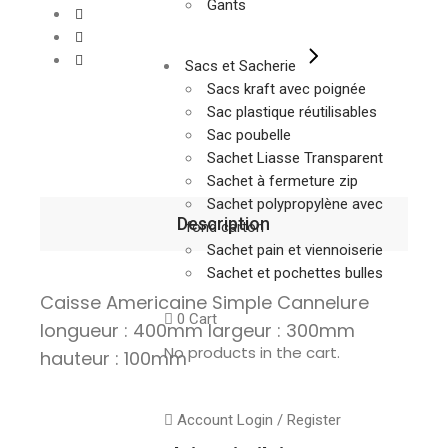
Gants
Sacs et Sacherie
Sacs kraft avec poignée
Sac plastique réutilisables
Sac poubelle
Sachet Liasse Transparent
Sachet à fermeture zip
Sachet polypropylène avec
Description
fond carton
Sachet pain et viennoiserie
Sachet et pochettes bulles
Caisse Americaine Simple Cannelure
0
Cart
longueur : 400mm largeur : 300mm
No products in the cart.
hauteur : 100mm
Account
Login / Register