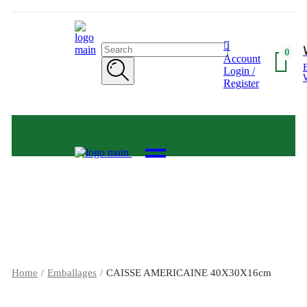
Search
0
Account
for:
Login /
Register
Home
Emballages
CAISSE AMERICAINE 40X30X16cm