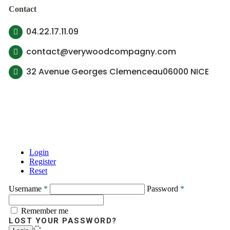
Contact
04.22.17.11.09
contact@verywoodcompagny.com
32 Avenue Georges Clemenceau06000 NICE
© 2022 Very Wood Compagny, Tous droit réservé
Contactez-nous
Login
Register
Reset
Username
*
Password
*
Remember me
LOST YOUR PASSWORD?