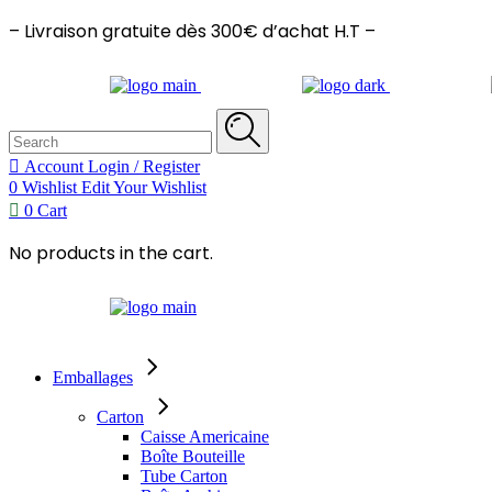
– Livraison gratuite dès 300€ d’achat H.T –
Search
for:
Account
Login / Register
0
Wishlist
Edit Your Wishlist
0
Cart
No products in the cart.
Emballages
Carton
Caisse Americaine
Boîte Bouteille
Tube Carton