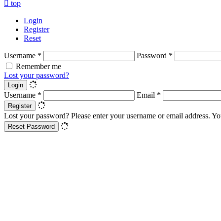
top
Login
Register
Reset
Username
*
Password
*
Remember me
Lost your password?
Login
Username
*
Email
*
Register
Lost your password? Please enter your username or email address. You
Reset Password