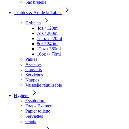
Sac bretelle
Jetables & Art de la Tables
Gobelets
4oz / 120ml
7oz / 200ml
7.5oz / 220ml
8oz / 240ml
12oz / 360ml
16oz / 470ml
Pailles
Assiettes
Couverts
Serviettes
Nappes
Vaisselle réutilisable
Hygiène
Essuie-tout
Draps Examen
Papier toilette
Serviettes
Gants