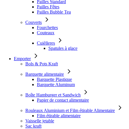
Pailles Standard
Pailles Fêtes
Pailles Bubble Tea
Couverts
Fourchettes
Couteaux
Cuièlleres
Spatules à glace
Emporter
Bols & Pots Kraft
Barquette alimentaire
Barquette Plastique
Barquette Aluminum
Boîte Hamburger et Sandwich
Papier de contact alimentaire
Rouleaux Aluminium et Film étirable Alimentaire
Film étirable alimentaire
Vaisselle jetable
Sac kraft