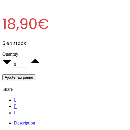
18,90
€
5 en stock
Quantity
Film
étirable
Transp
d’emballage
Ajouter au panier
45x300M
quantity
Share
Description