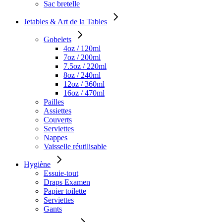
Sac bretelle
Jetables & Art de la Tables
Gobelets
4oz / 120ml
7oz / 200ml
7.5oz / 220ml
8oz / 240ml
12oz / 360ml
16oz / 470ml
Pailles
Assiettes
Couverts
Serviettes
Nappes
Vaisselle réutilisable
Hygiène
Essuie-tout
Draps Examen
Papier toilette
Serviettes
Gants