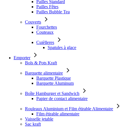
Pailles Standard
Pailles Fêtes
Pailles Bubble Tea
Couverts
Fourchettes
Couteaux
Cuièlleres
Spatules à glace
Emporter
Bols & Pots Kraft
Barquette alimentaire
Barquette Plastique
Barquette Aluminum
Boîte Hamburger et Sandwich
Papier de contact alimentaire
Rouleaux Aluminium et Film étirable Alimentaire
Film étirable alimentaire
Vaisselle jetable
Sac kraft