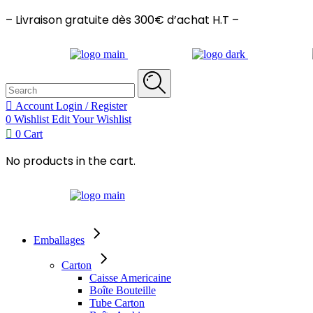
– Livraison gratuite dès 300€ d’achat H.T –
Search
for:
Account
Login / Register
0
Wishlist
Edit Your Wishlist
0
Cart
No products in the cart.
Emballages
Carton
Caisse Americaine
Boîte Bouteille
Tube Carton