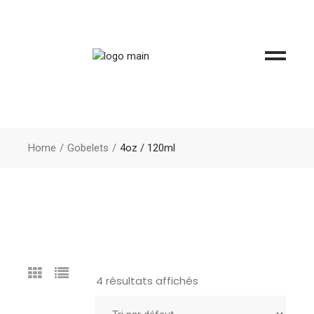
Home
Gobelets
4oz / 120ml
4 résultats affichés