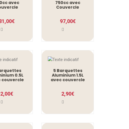
0cc avec
750cc avec
ouvercle
Couvercle
81,00
€
97,00
€
arquettes
5 Barquettes
inium 0.5L
Aluminium 1.5L
 couvercle
avec couvercle
2,00
€
2,90
€