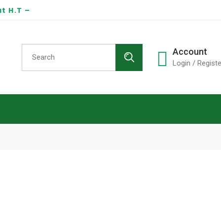
t H.T –
Search
Account
for:
Login / Registe