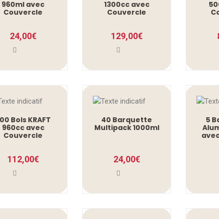
960ml avec
1300cc avec
50
Couvercle
Couvercle
C
24,00
€
129,00
€
00 Bols KRAFT
40 Barquette
5 B
960cc avec
Multipack 1000ml
Alum
Couvercle
avec
112,00
€
24,00
€