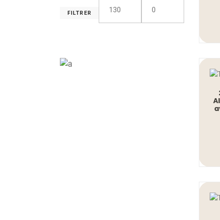
FILTRER
Prix
Prix
min
max
A
a