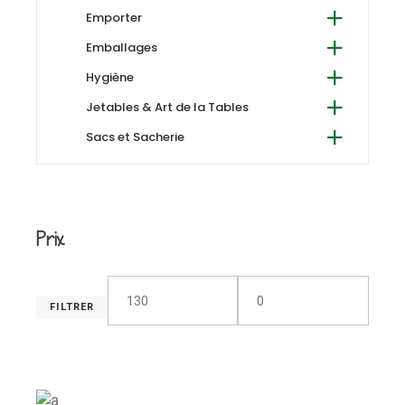
Emporter
Emballages
Hygiène
Jetables & Art de la Tables
Sacs et Sacherie
Prix
FILTRER
Prix
Prix
min
max