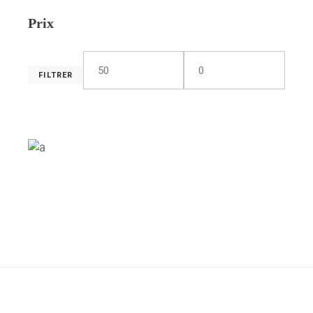
Prix
FILTRER
Prix
Prix
min
max