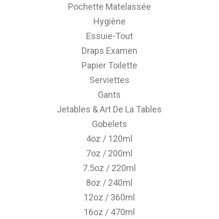
Pochette Matelassée
Hygiène
Essuie-Tout
Draps Examen
Papier Toilette
Serviettes
Gants
Jetables & Art De La Tables
Gobelets
4oz / 120ml
7oz / 200ml
7.5oz / 220ml
8oz / 240ml
12oz / 360ml
16oz / 470ml