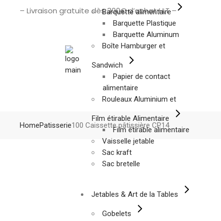
– Livraison gratuite dès 300€ d’achat H.T –
Barquette alimentaire
Barquette Plastique
Barquette Aluminum
Boîte Hamburger et
Sandwich
Papier de contact
alimentaire
Rouleaux Aluminium et
Film étirable Alimentaire
Home
Patisserie
100 Caissette pâtissière CP14
Film étirable alimentaire
Vaisselle jetable
Sac kraft
Sac bretelle
Jetables & Art de la Tables
Gobelets