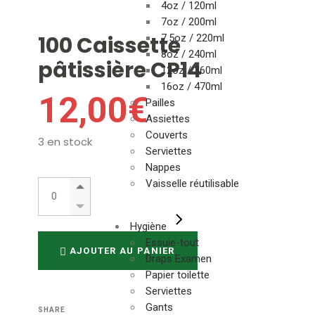
4oz / 120ml
7oz / 200ml
100 Caissette
7.5oz / 220ml
8oz / 240ml
pâtissière CP14
12oz / 360ml
16oz / 470ml
12,00
€
Pailles
Assiettes
Couverts
3 en stock
Serviettes
Nappes
100 Caissette pâtissière CP14 quantity
Vaisselle réutilisable
Hygiène
Essuie-tout
AJOUTER AU PANIER
Draps Examen
Papier toilette
Serviettes
Gants
SHARE