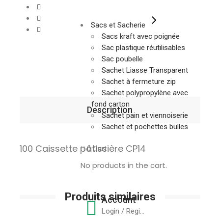
Sacs et Sacherie
Sacs kraft avec poignée
Sac plastique réutilisables
Sac poubelle
Sachet Liasse Transparent
Sachet à fermeture zip
Sachet polypropylène avec
fond carton
Description
Sachet pain et viennoiserie
Sachet et pochettes bulles
100 Caissette pâtissière CP14
0
Cart
No products in the cart.
Produits similaires
Account
Login / Register