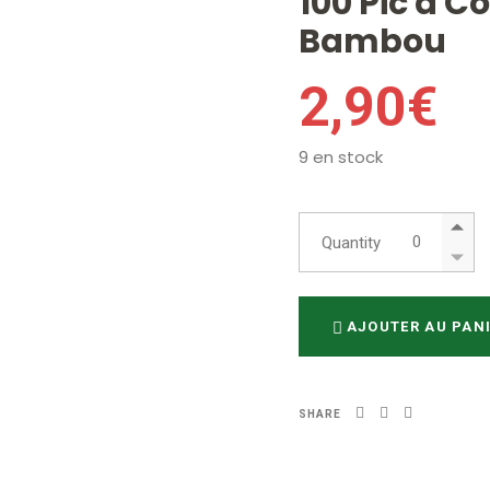
100 Pic à C
Bambou
2,90
€
9 en stock
100 Pic à Co
Quantity
AJOUTER AU PAN
SHARE