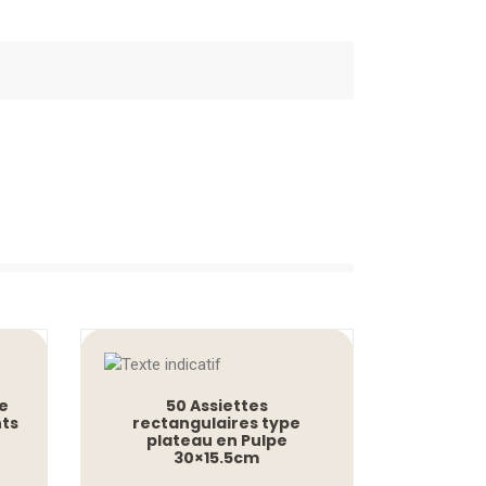
pe
50 Assiettes
ts
rectangulaires type
plateau en Pulpe
30×15.5cm