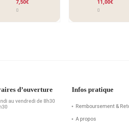
7,50
€
11,00
€
aires d’ouverture
Infos pratique
undi au vendredi de 8h30
Remboursement & Ret
h30
A propos