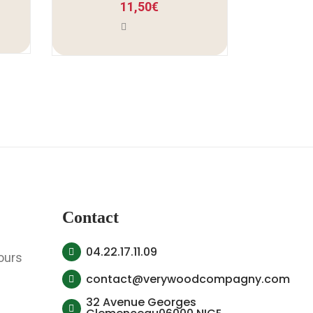
11,50
€
Contact
04.22.17.11.09
ours
contact@verywoodcompagny.com
32 Avenue Georges