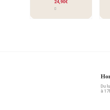
24,90
€
Hor
Du l
à 17