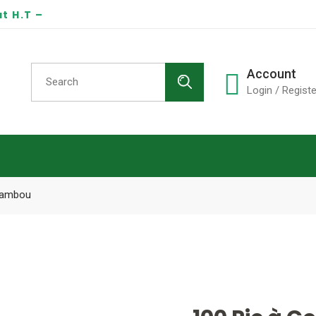
t H.T –
Search
Account
for:
Login / Registe
 Bambou