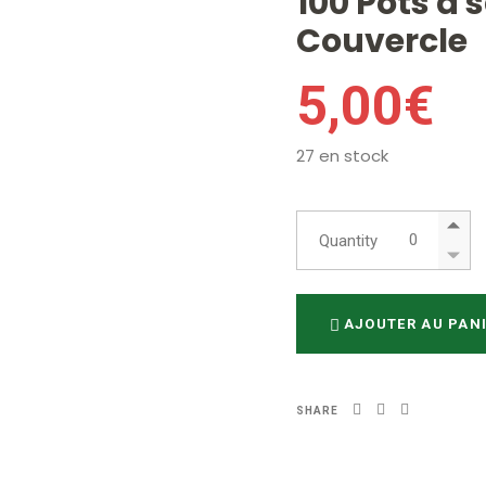
100 Pots a 
Couvercle
5,00
€
27 en stock
100 Pots a sa
Quantity
AJOUTER AU PAN
SHARE