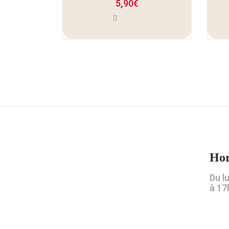
5,90
€
Hor
Du l
à 17