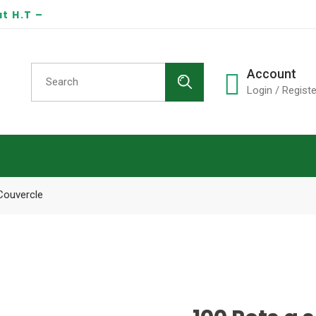
t H.T –
Search
Account
for:
Login / Registe
Couvercle