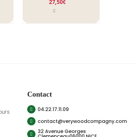
27,50
€
Contact
04.22.17.11.09
ours
contact@verywoodcompagny.com
32 Avenue Georges
Clemenceau06000 NICE