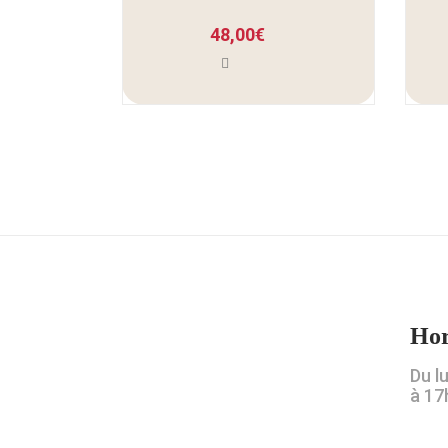
48,00
€
Hor
Du l
à 17