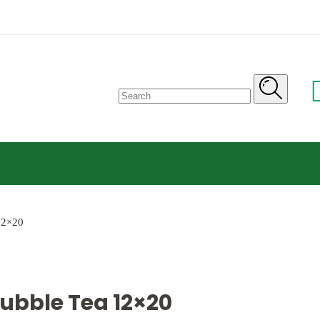
Search
for:
12×20
Bubble Tea 12×20