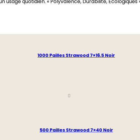
un usage quotidien. « Polyvalence, Durabilité, Écologiques
1000 Pailles Strawood 7×16.5 Noir
500 Pailles Strawood 7×40 Noir