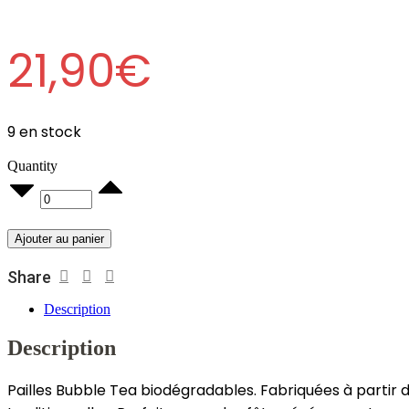
21,90
€
9 en stock
Quantity
200
Pailles
Strawood
Blanc
Ajouter au panier
Bubble
Tea
Share
12x20
quantity
Description
Description
Pailles Bubble Tea biodégradables. Fabriquées à partir 