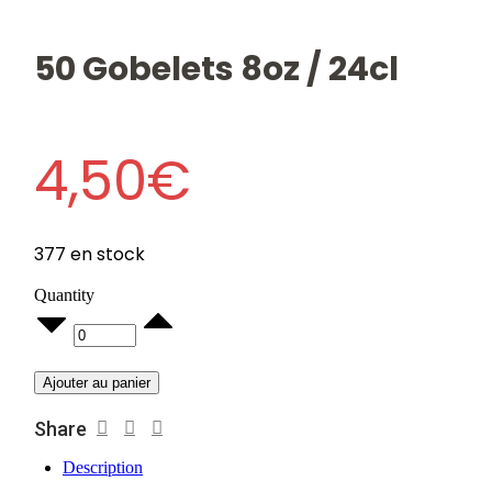
50 Gobelets 8oz / 24cl
4,50
€
377 en stock
Quantity
50
Gobelets
8oz
/
Ajouter au panier
24cl
quantity
Share
Description