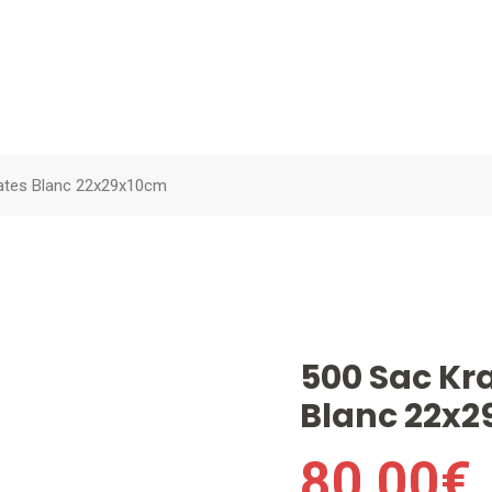
lates Blanc 22x29x10cm
500 Sac Kra
Blanc 22x
80,00
€