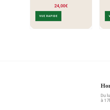
24,00
€
VUE RAPIDE
Hor
Du l
à 17