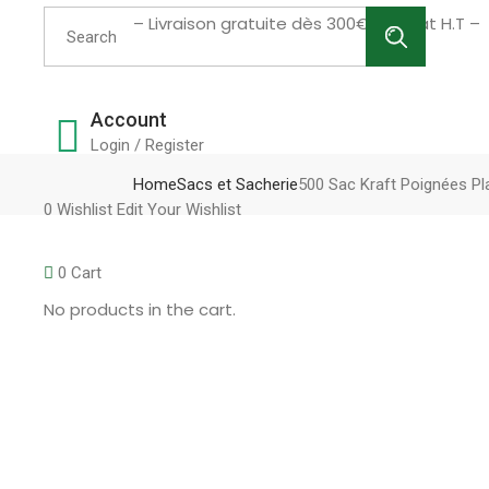
Search
– Livraison gratuite dès 300€ d’achat H.T –
for:
Account
Login / Register
Home
Sacs et Sacherie
500 Sac Kraft Poignées P
0
Wishlist
Edit Your Wishlist
0
Cart
No products in the cart.