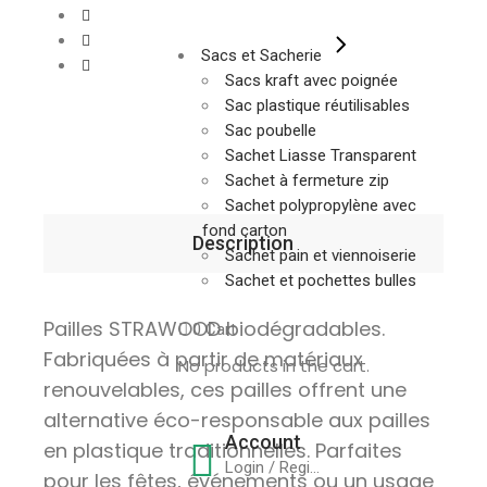
Sacs et Sacherie
Sacs kraft avec poignée
Sac plastique réutilisables
Sac poubelle
Sachet Liasse Transparent
Sachet à fermeture zip
Sachet polypropylène avec
fond carton
Description
Sachet pain et viennoiserie
Sachet et pochettes bulles
Pailles STRAWOOD biodégradables.
0
Cart
Fabriquées à partir de matériaux
No products in the cart.
renouvelables, ces pailles offrent une
alternative éco-responsable aux pailles
Account
en plastique traditionnelles. Parfaites
Login / Register
pour les fêtes, événements ou un usage