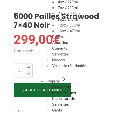
4oz / 120ml
7oz / 200ml
5000 Pailles Strawood
7.5oz / 220ml
8oz / 240ml
7×40 Noir
12oz / 360ml
16oz / 470ml
299,00
€
Pailles
Assiettes
Couverts
2 en stock
Serviettes
Nappes
5000 Pailles Strawood 7x40 Noir quantity
Vaisselle réutilisable
Hygiène
Essuie-tout
AJOUTER AU PANIER
Draps Examen
Papier toilette
Serviettes
Gants
SHARE