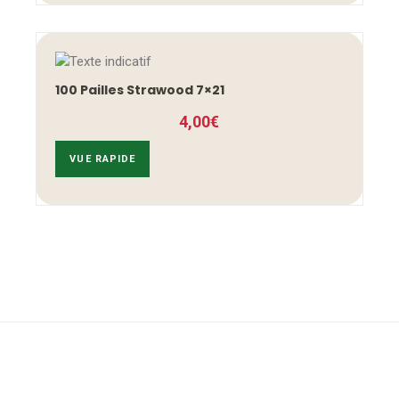
100 Pailles Strawood 7×21
4,00
€
VUE RAPIDE