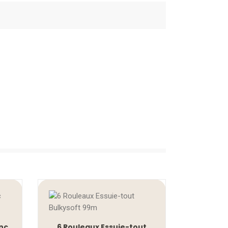
nc
6 Rouleaux Essuie-tout