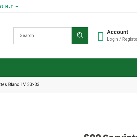
t H.T –
Search
Account
for:
Login / Registe
ttes Blanc 1V 33×33