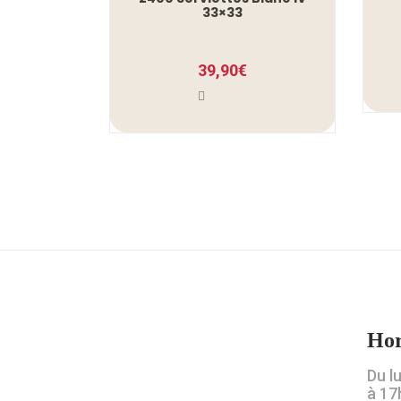
33×33
39,90
€
Hor
Du l
à 17