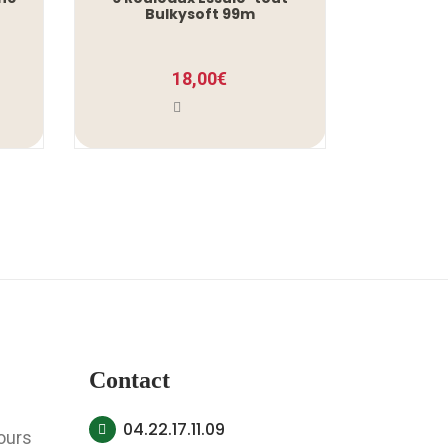
Bulkysoft 99m
18,00
€
Contact
04.22.17.11.09
ours