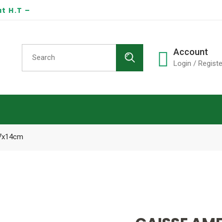
t H.T –
Search
Account
for:
Login / Registe
7x14cm