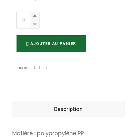
Film transparent neutre en rouleau 60cm x 120m quantity
AJOUTER AU PANIER
SHARE
Description
Matière : polypropylène PP