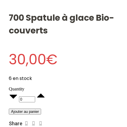
700 Spatule à glace Bio-
couverts
30,00
€
6 en stock
Quantity
700
Spatule
à
glace
Ajouter au panier
Bio-
couverts
Share
quantity