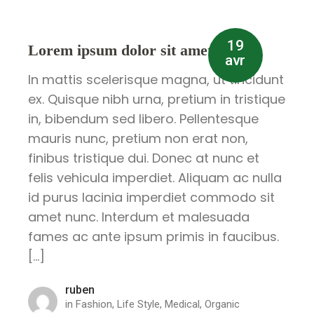
19
Lorem ipsum dolor sit amet enim
avr
In mattis scelerisque magna, ut tincidunt
ex. Quisque nibh urna, pretium in tristique
in, bibendum sed libero. Pellentesque
mauris nunc, pretium non erat non,
finibus tristique dui. Donec at nunc et
felis vehicula imperdiet. Aliquam ac nulla
id purus lacinia imperdiet commodo sit
amet nunc. Interdum et malesuada
fames ac ante ipsum primis in faucibus.
[…]
ruben
in
Fashion
,
Life Style
,
Medical
,
Organic